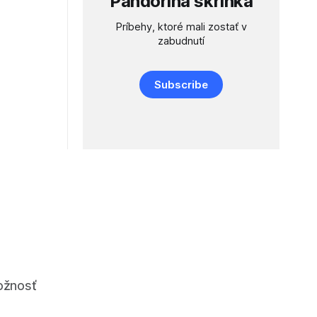
Pandorina skrinka
j od obce
oskoku.
Príbehy, ktoré mali zostať v
očných
zabudnutí
ktoré
a v
Subscribe
ožnosť