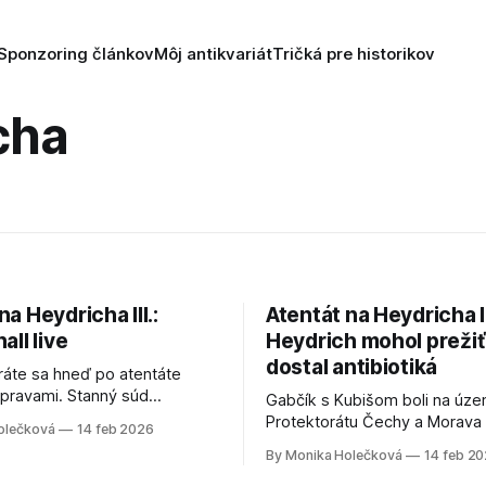
Sponzoring článkov
Môj antikvariát
Tričká pre historikov
cha
na Heydricha III.:
Atentát na Heydricha II
all live
Heydrich mohol prežiť
dostal antibiotiká
ráte sa hneď po atentáte
pravami. Stanný súd
Gabčík s Kubišom boli na úze
opraví 252 ľudí, častokrát iba
Protektorátu Čechy a Morava
olečková
14 feb 2026
y o tom, že Heydrich si to
28. decembra 1941. Kvôli navi
By Monika Holečková
14 feb 2
lebo jednoducho preto, lebo sa
chybe zoskočili v obci Nehviz
ch poznámkach ľudia smiali.