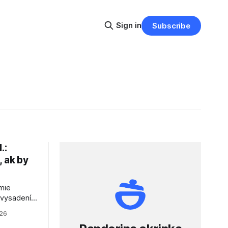
Sign in
Subscribe
.:
, ak by
mie
 vysadení
gačnej
026
dy pri