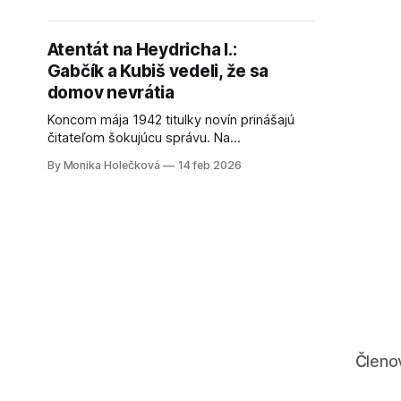
že je parašutista a prišiel sa prihlásiť, aby
Netreba sa
ochránil svojich príbuzných pred
vláda na S
Atentát na Heydricha I.:
popravou a prenasledovaním. Meno
1942
Gabčík a Kubiš vedeli, že sa
domov nevrátia
Koncom mája 1942 titulky novín prinášajú
čitateľom šokujúcu správu. Na
prominentného nacistického lídra
By Monika Holečková
14 feb 2026
Reinharda Heydricha bol v Prahe
spáchaný atentát. Kto bol Reinhard
Heydrich? Reinhard Heydrich bol vysoký,
svetlovlasý muž s modrými očami. Jeho
vystupovanie bolo veľmi zdvorilé. Miloval
hru na husliach a bol výborným
šermiarom. Hovorilo sa o ňom,
Členo