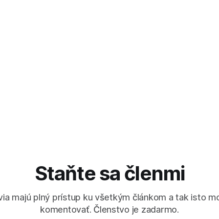
Prahe, vyše 100 km vzdialene
 teda čudovať tomu, že česká
Ejpovice – pôvodného cieľa z
taroměstskom náměstí 2. júna
Mimochodom, na počesť nár
presunov na miesto určenia, 
výsadky museli absolvovať, s
Čechách každoročne koná
Staňte sa členmi
via majú plný prístup ku všetkým článkom a tak isto m
komentovať. Členstvo je zadarmo.