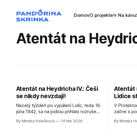
Domov
O projekte
☕ Na kávu
Atentát na Heydri
Atentát na Heydricha IV.: Češi
Atentát 
se nikdy nevzdají!
Lidice sh
Necelý týždeň po vypálení Lidíc, teda 16.
V Protekto
júna 1942, sa na políciu prihlási rozrušený
začne s po
a vydesený muž, ktorý sa počas
priebežne p
By Monika Holečková
14 feb 2026
By Monika H
výpovede zajakáva. Spočiatku ho
za poznámk
považujú za blázna. Ale po dlhšom
zaslúžil, a
rozhovore sa vyšetrovateľom priznáva,
na podobný