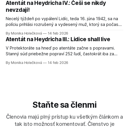
Atentát na Heydricha IV.: Češi se nikdy
nepodobá. Ľudia začali spochybňovať aj uniformu, ktorú má
nevzdají!
Štefánik oblečenú. Do očí verejnosti bijú hlavne
Necelý týždeň po vypálení Lidíc, teda 16. júna 1942, sa na
políciu prihlási rozrušený a vydesený muž, ktorý sa počas
výpovede zajakáva. Spočiatku ho považujú za blázna. Ale
By Monika Holečková
14 feb 2026
po dlhšom rozhovore sa vyšetrovateľom priznáva, že je
Atentát na Heydricha III.: Lidice shall live
parašutista a prišiel sa prihlásiť, aby ochránil svojich
príbuzných pred popravou a prenasledovaním. Meno
V Protektoráte sa hneď po atentáte začne s popravami.
Stanný súd priebežne popraví 252 ľudí, častokrát iba za
poznámky o tom, že Heydrich si to zaslúžil, alebo
By Monika Holečková
14 feb 2026
jednoducho preto, lebo sa na podobných poznámkach ľudia
smiali. Netreba sa teda čudovať tomu, že česká vláda na
Staroměstskom náměstí 2. júna 1942
Staňte sa členmi
Členovia majú plný prístup ku všetkým článkom a
tak isto možnosť komentovať. Členstvo je