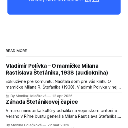
READ MORE
Vladimír Polívka – O mamičke Milana
Rastislava Štefánika, 1938 (audiokniha)
Exkluzívne pre komunitu: Načítala som pre vás knihu O
mamičke Milana R. Štefánika (1938). Vladimír Polívka v nej
odkrýva súkromie rodiny, ktoré v učebniciach nenájdete.
By Monika Holečková
12 apr 2026
Celú audioknihu si môžete vypočuť po bezplatnej registrácii
Záhada Štefánikovej čapice
na webe.
V marci ministerka kultúry odhalila na vojenskom cintoríne
Verano v Ríme bustu generála Milana Rastislava Štefánika,
ktorej autorom je Milan Lukáč. Socha sa okamžite stala
By Monika Holečková
22 mar 2026
virálnou, pretože sa na 38-ročného Štefánika až tak veľmi