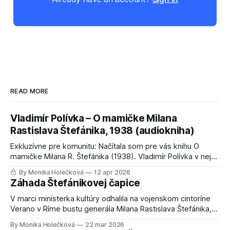
READ MORE
Vladimír Polívka – O mamičke Milana
Rastislava Štefánika, 1938 (audiokniha)
Exkluzívne pre komunitu: Načítala som pre vás knihu O
mamičke Milana R. Štefánika (1938). Vladimír Polívka v nej
odkrýva súkromie rodiny, ktoré v učebniciach nenájdete.
By Monika Holečková
12 apr 2026
Celú audioknihu si môžete vypočuť po bezplatnej registrácii
Záhada Štefánikovej čapice
na webe.
V marci ministerka kultúry odhalila na vojenskom cintoríne
Verano v Ríme bustu generála Milana Rastislava Štefánika,
ktorej autorom je Milan Lukáč. Socha sa okamžite stala
By Monika Holečková
22 mar 2026
virálnou, pretože sa na 38-ročného Štefánika až tak veľmi