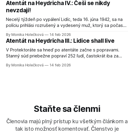
Atentát na Heydricha IV.: Češi se nikdy
nepodobá. Ľudia začali spochybňovať aj uniformu, ktorú má
nevzdají!
Štefánik oblečenú. Do očí verejnosti bijú hlavne
Necelý týždeň po vypálení Lidíc, teda 16. júna 1942, sa na
políciu prihlási rozrušený a vydesený muž, ktorý sa počas
výpovede zajakáva. Spočiatku ho považujú za blázna. Ale
By Monika Holečková
14 feb 2026
po dlhšom rozhovore sa vyšetrovateľom priznáva, že je
Atentát na Heydricha III.: Lidice shall live
parašutista a prišiel sa prihlásiť, aby ochránil svojich
príbuzných pred popravou a prenasledovaním. Meno
V Protektoráte sa hneď po atentáte začne s popravami.
Stanný súd priebežne popraví 252 ľudí, častokrát iba za
poznámky o tom, že Heydrich si to zaslúžil, alebo
By Monika Holečková
14 feb 2026
jednoducho preto, lebo sa na podobných poznámkach ľudia
smiali. Netreba sa teda čudovať tomu, že česká vláda na
Staroměstskom náměstí 2. júna 1942
Staňte sa členmi
Členovia majú plný prístup ku všetkým článkom a
tak isto možnosť komentovať. Členstvo je