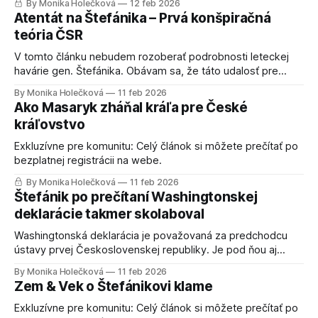
By Monika Holečková
12 feb 2026
Atentát na Štefánika – Prvá konšpiračná
teória ČSR
V tomto článku nebudem rozoberať podrobnosti leteckej
havárie gen. Štefánika. Obávam sa, že táto udalosť pre
nedostatok faktov už nemôže byť objasnená so 100 %
By Monika Holečková
11 feb 2026
istotou. Otázka, či išlo o nehodu alebo atentát, bude aj
Ako Masaryk zháňal kráľa pre České
naďalej súčasťou Štefánikovho kultu. Čo sa stalo 4. mája
kráľovstvo
1919? Fakty o leteckej nehode generála ŠtefánikaPríbehy,
Exkluzívne pre komunitu: Celý článok si môžete prečítať po
bezplatnej registrácii na webe.
By Monika Holečková
11 feb 2026
Štefánik po prečítaní Washingtonskej
deklarácie takmer skolaboval
Washingtonská deklarácia je považovaná za predchodcu
ústavy prvej Československej republiky. Je pod ňou aj
podpis Milana Rastislava Štefánika. V tomto článku sa
By Monika Holečková
11 feb 2026
dozviete, že generál Štefánik nikdy Washingtonskú
Zem & Vek o Štefánikovi klame
deklaráciu nepodpísal, nevedel o tom, že vznikla a po jej
prečítaní mal k jej znení niekoľko výhrad. Nezhody Štefánika
Exkluzívne pre komunitu: Celý článok si môžete prečítať po