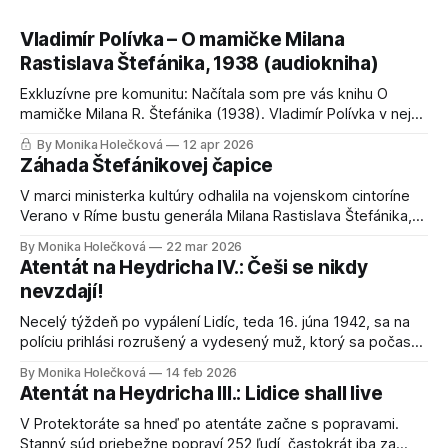
Vladimír Polívka – O mamičke Milana
Rastislava Štefánika, 1938 (audiokniha)
Exkluzívne pre komunitu: Načítala som pre vás knihu O
mamičke Milana R. Štefánika (1938). Vladimír Polívka v nej
odkrýva súkromie rodiny, ktoré v učebniciach nenájdete.
By Monika Holečková
12 apr 2026
Celú audioknihu si môžete vypočuť po bezplatnej registrácii
Záhada Štefánikovej čapice
na webe.
V marci ministerka kultúry odhalila na vojenskom cintoríne
Verano v Ríme bustu generála Milana Rastislava Štefánika,
ktorej autorom je Milan Lukáč. Socha sa okamžite stala
By Monika Holečková
22 mar 2026
virálnou, pretože sa na 38-ročného Štefánika až tak veľmi
Atentát na Heydricha IV.: Češi se nikdy
nepodobá. Ľudia začali spochybňovať aj uniformu, ktorú má
nevzdají!
Štefánik oblečenú. Do očí verejnosti bijú hlavne
Necelý týždeň po vypálení Lidíc, teda 16. júna 1942, sa na
políciu prihlási rozrušený a vydesený muž, ktorý sa počas
výpovede zajakáva. Spočiatku ho považujú za blázna. Ale
By Monika Holečková
14 feb 2026
po dlhšom rozhovore sa vyšetrovateľom priznáva, že je
Atentát na Heydricha III.: Lidice shall live
parašutista a prišiel sa prihlásiť, aby ochránil svojich
príbuzných pred popravou a prenasledovaním. Meno
V Protektoráte sa hneď po atentáte začne s popravami.
Stanný súd priebežne popraví 252 ľudí, častokrát iba za