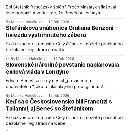
Bol Štefánik francúzsky špión? Prečo Masaryk sflašoval
jeho podpis? A vedeli ste, že Beneš bol prísnym
abstinentom? Vznik Československa nebola jednoduchá
By Monika Holečková
13 feb 2026
vec. Viac sa o ňom dozviete v nasledujúcom článku. 1.
Štefánikova snúbenica Giuliana Benzoni –
Zakladatelia Československa symbolizovali krajiny republiky
hviezda vystrihnutého záberu
Edvard Beneš pochádzal z Čiech. Tomáš Garrigue Masaryk
z Moravy a Milan Rastislav Štefánik
Exkluzívne pre komunitu: Celý článok si môžete prečítať po
bezplatnej registrácii na webe.
By Monika Holečková
13 feb 2026
Slovenské národné povstanie naplánovala
exilová vláda v Londýne
Edvard Beneš sa nikdy nestal „prezidentom –
budovateľom“, ako to hlásala jeho propaganda. V
skutočnosti stál na čele republiky v dobe jej zániku. Bol to
By Monika Holečková
12 feb 2026
on, kto v roku 1938 prijal Mníchovskú dohodu, ktorá
Keď sa o Československo bili Francúzi s
zlikvidovala Masarykovo Československo. Počas druhej
Talianmi, aj Beneš so Štefánikom
svetovej vojny v londýnskom exile vyvinul enormné úsilie,
aby obnovil Československo a
Exkluzívne pre komunitu: Celý článok si môžete prečítať po
bezplatnej registrácii na webe.