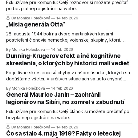
cudzineckej légii.
Exkluzívne pre komunitu: Celý rozhovor si môžete prečítať
po bezplatnej registrácii na webe.
By Monika Holečková
14 feb 2026
„Misia generála Otta“
28. augusta 1944 boli na dvore martinských kasární
postrieľaní členovia nemeckej vojenskej skupiny, ktorá
prechádzala cez naše územie. Táto skutočnosť bola dlhú
By Monika Holečková
14 feb 2026
dobu považovaná za hlavnú príčinu príchodu nemeckých
Dunning-Krugerov efekt a iné kognitívne
okupačných vojsk na Slovensko a tým pádom aj skoré
skreslenia, o ktorých by historici mali vedieť
vypuknutie Slovenského národného povstania. Niekoľko
desaťročí boli udalosti v Martine skresľované z
Kognitívne skreslenia sú chyby v našom úsudku, ktorých sa
dopúšťame všetci. V určitých situáciách sa tieto chybné
postupy predvídateľne opakujú. To znamená, že si ich
By Monika Holečková
14 feb 2026
môžeme uvedomiť. Asi najnebezpečnejší omyl, ktorí nám
Generál Maurice Janin – zachránil
bráni vidieť pravdu je… Konfirmačné skreslenie Je to
legionárov na Sibíri, no zomrel v zabudnutí
tendencia vyhľadávať a uprednostňovať také informácie,
ktoré potvrdzujú naše presvedčenie
Exkluzívne pre komunitu: Celý článok si môžete prečítať po
bezplatnej registrácii na webe.
By Monika Holečková
14 feb 2026
Čo sa stalo 4. mája 1919? Fakty o leteckej