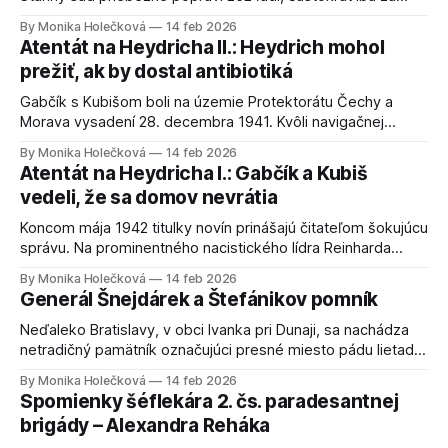
poznámky o tom, že Heydrich si to zaslúžil, alebo
By Monika Holečková
14 feb 2026
jednoducho preto, lebo sa na podobných poznámkach ľudia
Atentát na Heydricha II.: Heydrich mohol
smiali. Netreba sa teda čudovať tomu, že česká vláda na
prežiť, ak by dostal antibiotiká
Staroměstskom náměstí 2. júna 1942
Gabčík s Kubišom boli na územie Protektorátu Čechy a
Morava vysadení 28. decembra 1941. Kvôli navigačnej
chybe zoskočili v obci Nehvizdy pri Prahe, vyše 100 km
By Monika Holečková
14 feb 2026
vzdialenej od obce Ejpovice – pôvodného cieľa zoskoku.
Atentát na Heydricha I.: Gabčík a Kubiš
Mimochodom, na počesť náročných presunov na miesto
vedeli, že sa domov nevrátia
určenia, ktoré výsadky museli absolvovať, sa v Čechách
každoročne koná
Koncom mája 1942 titulky novín prinášajú čitateľom šokujúcu
správu. Na prominentného nacistického lídra Reinharda
Heydricha bol v Prahe spáchaný atentát. Kto bol Reinhard
By Monika Holečková
14 feb 2026
Heydrich? Reinhard Heydrich bol vysoký, svetlovlasý muž s
Generál Šnejdárek a Štefánikov pomník
modrými očami. Jeho vystupovanie bolo veľmi zdvorilé.
Miloval hru na husliach a bol výborným šermiarom. Hovorilo
Neďaleko Bratislavy, v obci Ivanka pri Dunaji, sa nachádza
sa o ňom,
netradičný pamätník označujúci presné miesto pádu lietadla
generála Štefánika. Málokto vie, že toto miesto poznáme
By Monika Holečková
14 feb 2026
iba vďaka českému generálovi Josefovi Šnejdárkovi. Josef
Spomienky šéflekára 2. čs. paradesantnej
Šnejdárek bol český vojak a dôstojník, ktorý slúžil najskôr v
brigády – Alexandra Reháka
rakúsko-uhorskej armáde a potom vo francúzskej